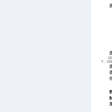
I2
Y
、
USB