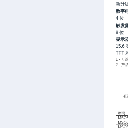
新升
数字
4
位
触发
8
位
显示
15.6
TFT
1 -
可
2 -
产
在
型号
MSO
MSO
MSO