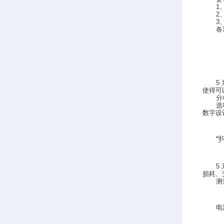
1
2
3
各
5
使得可
分
选
数字设
“
5
损耗、
测
电