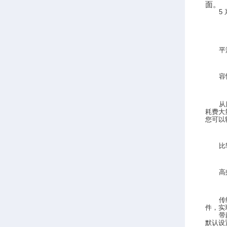
面。
5
平
容
从
耗费大
您可以
比
高
传
件，实
带
默认设