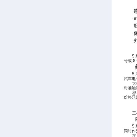
e
5
号或
8
5
汽车电
大
对准触
您
价格只
三
5
同时作
在