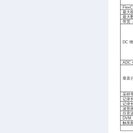
FlexC
最大
最大
带宽
DC
增
ADC
垂直
采样
记录
记录
波形
任意
DVM
触发