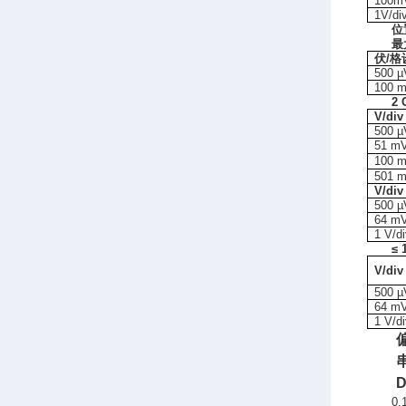
100mV
1V/di
位
最
伏
/
格
500 µ
100 m
2
V/di
500 µ
51 mV
100 m
501 m
V/di
500 µ
64 mV
1 V/di
≤
1
V/di
500 µ
64 mV
1 V/di
0.