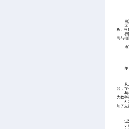
自
无
板。根
极
号与相
通
即
从
器，在
与
为数字
5
加了支
滤
5