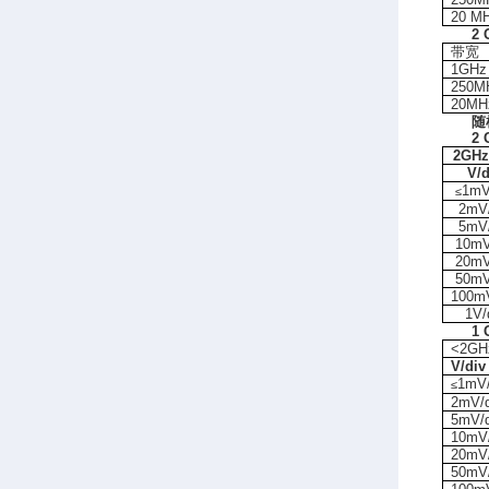
20 M
2
带宽
1GHz
250M
20MH
随
2
2GHz
V/d
1mV
≤
2mV/
5mV/
10mV
20mV
50mV
100mV
1V/
1 
<2GH
V/div
1mV/
≤
2mV/d
5mV/d
10mV/
20mV/
50mV/