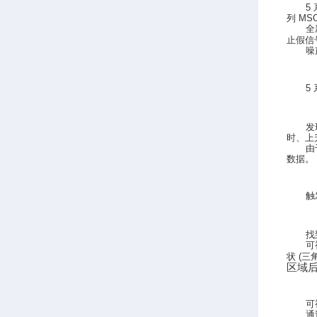
5
列
MS
全
止假信
噪
5
发
时、上
由
数据。
触
找
可
状
(
三
区域
可
通