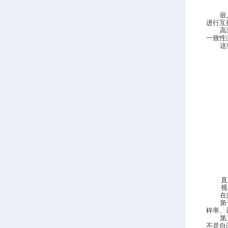
嵌
进行互
高
一致性
这
直
视
在
第
样率、
第
不是自