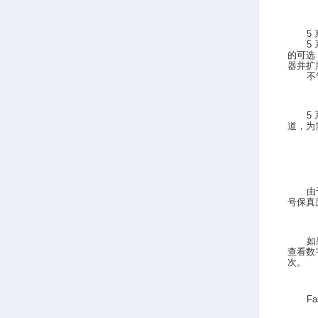
5
5
的可选
器并扩
不
5
道，为
由
号保真
如
查看数
次。
Fa