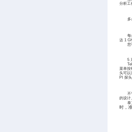
分析工
多
每
达
1 G
您
5
Te
菜单按
头可以
PI
探头
不
的设计
泰
时，