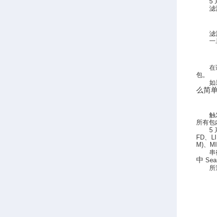
5
滤
滤
一
在
包。
如
么简
触
所有包
5
FD
、
L
M)
、
MI
串
中
Sea
所