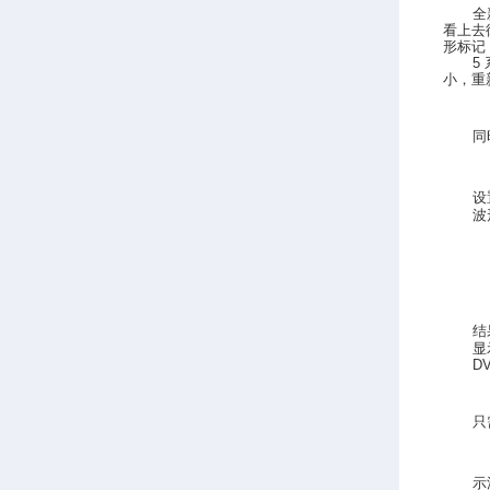
全
看上去
形标记
5
小，重
同
设
波
结
显
D
只
示