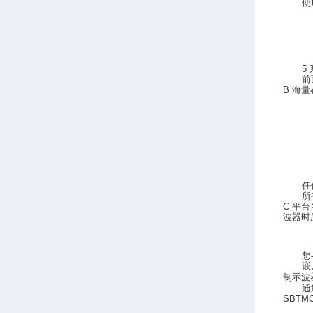
使
5
前
B
海量
任
所
C
平台
波器时
想
嵌
制示波
通
SBTM