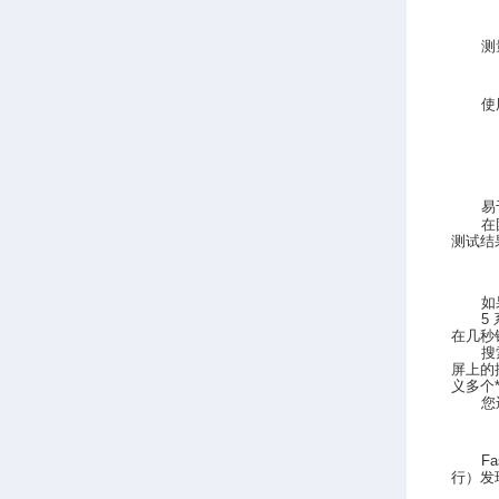
测
使
易
在
测试结
如
5
在几秒
搜
屏上的
义多个
您
Fa
行）发