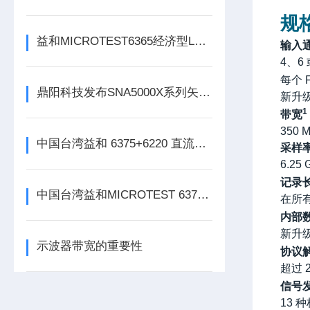
规
益和MICROTEST6365经济型LCR测试仪
输入
4
、
6
每个
F
鼎阳科技发布SNA5000X系列矢量网络分析仪
新升
1
带宽
350 
中国台湾益和 6375+6220 直流偏流源测试系统
采样
6.25 
记录
中国台湾益和MICROTEST 6370 LCR测试仪
在所
内部
新升
示波器带宽的重要性
协议
超过
信号
13
种