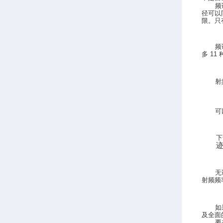
频
径可以
限。只
频
多
11
射
可
下
无
射频频
如
及全面
要