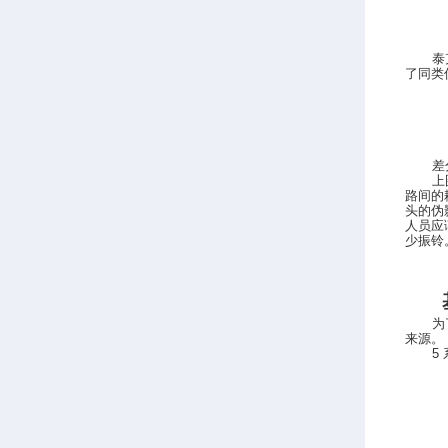
泰
了同类
差
上
路间的
头的伪
人员应
少振铃
为
来源。
5