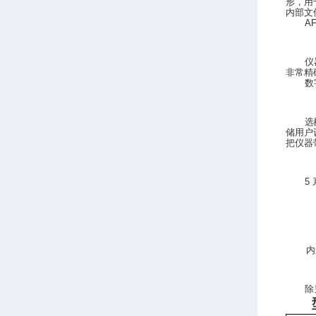
形，用
内部文
A
仪
非常精
数
选
储用户
把仪器
5
内
除