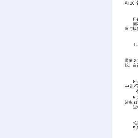
和
16
Fl
而
道与模
T
通道
2
线。白
Fl
中进
5
辨率
(1
查
堆
5