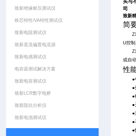
买与
致新绝缘耐压测试仪
司
致
新精
铁芯特性/VA特性测试仪
简
致新电阻测试仪
ZX9
U控
致新直流偏置电流源
ZX
致新电感测试仪
或自
性
电容器测试解决方案
●中
致新电容测试仪
●列
致新LCR数字电桥
●键
●开
致新阻抗分析仪
●测
致新电池测试仪
●不
●快