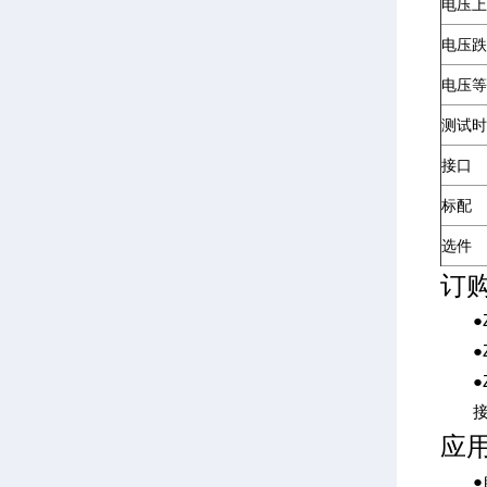
电压上
电压跌
电压等
测试时
接口
标配
选件
订
●ZX
●ZX
●ZX
接触
应
●自