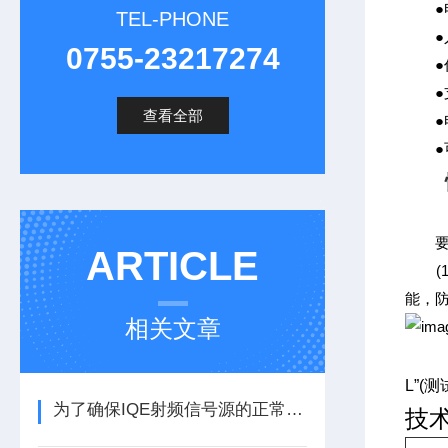
●电
TEL-PHONE
●人体
0755-23217274
●任
●支
查看全部
●电
●可
性
要测
ARTICLE
(1)
能，
相关文章
L”
为了确保IQE射频信号源的正常运行这些事项要注意
技