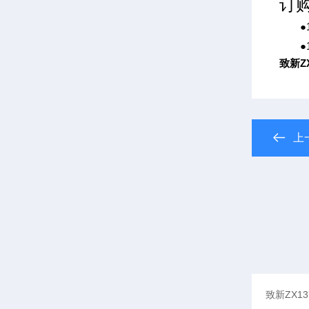
订
●13
●13
致新Z
上