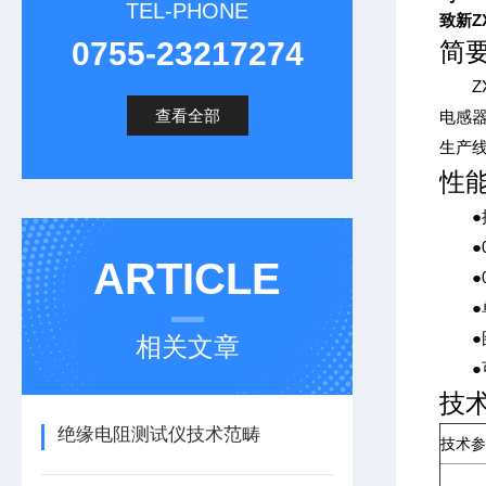
TEL-PHONE
致新Z
0755-23217274
简
ZX1
查看全部
电感
生产线
性
●提供
●0.
ARTICLE
●0H
●单
●图
相关文章
●可通
技
绝缘电阻测试仪技术范畴
技术参