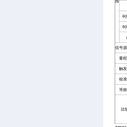
围
θ(
θ(
信号源
量程
触发
校准
等效
比