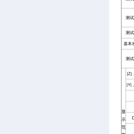
测试
测试
基本
测试
|Z
|Y
显
示
范