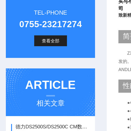
买与
司
TEL-PHONE
致新精
0755-23217274
简
查看全部
ZX
发的。
AND
ARTICLE
性
相关文章
●4.
●小分
●精
德力DS2500S/DS2500C CM数字业务开通分析仪
●测