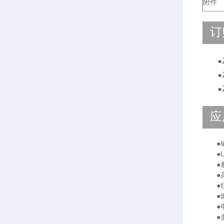
附件
订
●
●ZX
●ZX
应
●碱
●U
●蓄
●高
●纽
●燃
●电
●多