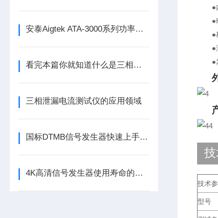
●内
●H
安泰Aigtek ATA-3000系列功率放大器
●标配
●测
●发
看完本篇你就知道什么是三相功率分析仪了
三相泄漏电流测试仪的应用领域
国标DTMB信号发生器快速上手：PN420/595/945三种帧头怎么选
技
4K高清信号发生器使用寿命的五大保养技巧
技术参
型号