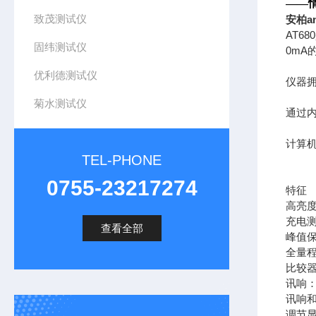
——
致茂测试仪
安柏an
AT6
固纬测试仪
0mA
优利德测试仪
仪器拥
菊水测试仪
通过内
计算机
TEL-PHONE
0755-23217274
特征
高亮
充电
查看全部
峰值
全量
比较器
讯响
讯响
调节