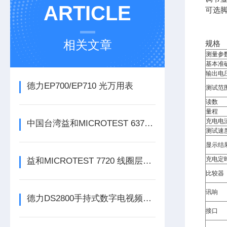
ARTICLE
可选
相关文章
规格
测量参
基本准
输出电
德力EP700/EP710 光万用表
测试范
读数
量程
充电电
中国台湾益和MICROTEST 6371 LCR测试仪
测试速
显示结
充电定
益和MICROTEST 7720 线圈层间短路测试仪
比较器
讯响
德力DS2800手持式数字电视频谱分析仪
接口