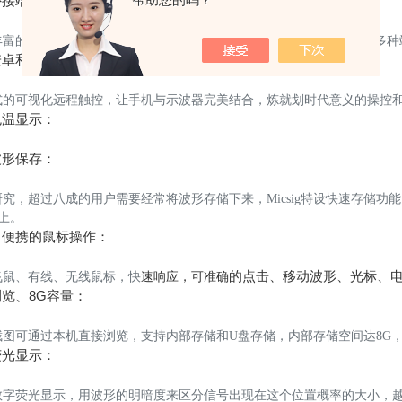
外接端口：
富的外接端口，支持LAN、Wifi、USB Host、USB Device、HDMI，多
卓和IOS应用：
式的可视化远程触控，让手机与示波器完美结合，炼就划时代意义的操控
色温显示：
波形保存：
研究，超过八成的用户需要经常将波形存储下来，Micsig特设快速存储功
以上。
、便携的鼠标操作：
的点击、移动波形、光标、
飞鼠、有线、无线鼠标，快
速响应，可
准确
览、8G容量：
截图可通过本机直接浏览，支持内部存储和U盘存储，内部存储空间达8G
荧光显示：
数字荧光显示，用波形的明暗度来区分信号出现在这个位置概率的大小，