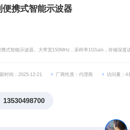
00C系列便携式智能示波器
款便携式智能示波器。大带宽150MHz，采样率1GSa/s，存储深度达
 80,000 帧/秒；采用高灵敏度的数字触发系统，触发抖动很小
学运算功能；标配数字滤波模块；支持256级波形灰度显示与
新时间：2025-12-21
厂商性质：代理商
访问量：41
13530498700