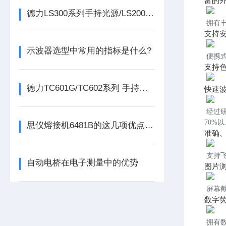
富的
德力LS300系列手持光源/LS200系列迷你型光源
拥有丰
支持安
示波器选型中常用的指标是什么?
便携
支持
德力TC601G/TC602系列 手持式千兆以太网测试分析仪
快速
经过
70%
思仪熔接机6481B的这几项优点使其被广泛应用
准确
支持
自动电桥在电子测量中的优势
图片浏
屏幕
数字
拥有