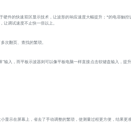
；基于硬件的快速双区显示技术，让波形的响应速度大幅提升；*的电容触控
，让调试速度不止快一倍以上。
了多次翻页、查找的繁琐。
选择”输入，而平板示波器则可以像平板电脑一样直接点击软键盘输入，提升
大小显示在屏幕上，省去了手动调整的繁琐，使测量过程更方便，结果更