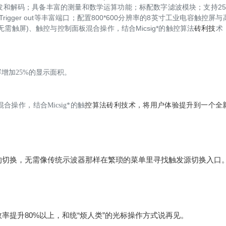
触发和解码；具备丰富的测量和数学运算功能；标配数字滤波模块；支持25
I、Trigger out等丰富端口；配置800*600分辨率的8英寸工业电容触控屏
触屏)、触控与控制面板混合操作，结合Micsig*的触控算法
砖利技
术
示屏增加25%的显示面积。
操作，结合Micsig*的触
控算法
砖利技术，将用户体验提升到一个全
的切换，无需像传统示波器那样在繁琐的菜单里寻找触发源切换入口
提升80%以上，和统“烦人类”的光标操作方式说再见。