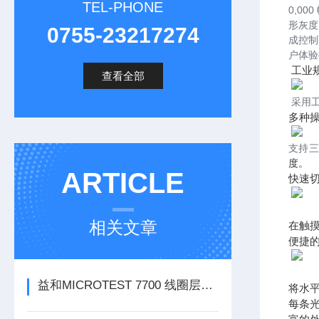
TEL-PHONE
0,0
形灰度显
0755-23217274
成控制
户体验
工业
查看全部
采用工
多种
支持三
度。
ARTICLE
快速
相关文章
在触
便捷
益和MICROTEST 7700 线圈层间短路测试仪
将水平
每条