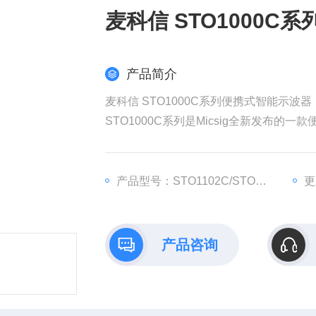
麦科信 STO10
产品简介
麦科信 STO1000C系列便携式智能示波器
STO1000C系列是Micsig全新发布的一
pts，多拥有4个模拟通道，波形捕获率高达
串行总线触发和解码；具备丰富的测量和数
示。
产品型号：STO1102C/STO1152C/STO1104
更
产品咨询