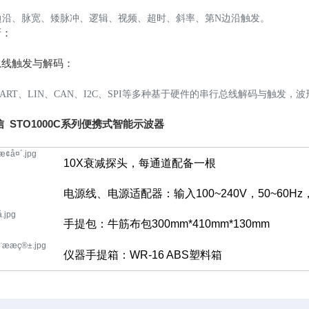
边沿、脉宽、矮脉冲、逻辑、视频、超时、斜率、第N边沿触发。
新：
总线触发与解码：
ART、LIN、CAN、I2C、SPI等多种基于硬件的串行总线解码与触
 STO1000C系列便携式智能示波器
10X衰减探头，每通道配备一根
电源线、电源适配器：输入100~240V，50~60Hz，
手提包：牛筋布包300mm*410mm*130mm
仪器手提箱：WR-16 ABS塑料箱