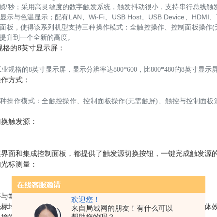
00 帧/秒；采用高灵敏度的数字触发系统，触发抖动很小，支持串行总线
示与色温显示；配有LAN、Wi-Fi、USB Host、USB Device、HDM
面板，使得该系列机型支持三种操作模式：全触控操作、控制面板操作(无需
提升到一个全新的高度。
规格的8英寸显示屏：
业规格的8英寸显示屏，显示分辨率达800*600，比800*480的8英寸显
操作方式：
种操作模式：全触控操作、控制面板操作(无需触屏)、触控与控制面板混合
切换触发源：
摸界面和集成控制面板，都提供了触发源切换按钮，一键完成触发源
的光标测量：
与垂直光标“分而治之”，一键打开。
欢迎您！
光标均可独立拖动，光标跟踪也通过简单的两点触摸直接实现，总体效率
来自局域网的朋友！有什么可以
帮助您的吗？