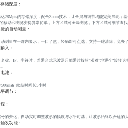
大存储深度：
高达28Mpts的存储深度，配合Zoom技术，让全局与细节均能完美展现
的移动和浏览变得异常简单，上方区域可全局浏览，下方区域可细节查找
便捷的自动测量：
种自动测量在一屏内显示，一目了然，轻触即可点选，支持一键清除，免去
盘输入：
入名称、IP、字符时，普通台式示波器只能通过旋钮“艰难”地逐个“旋转
上。
量电池：
 7500mah 续航时间长5小时
电平调节：
量程：
信号的变化，自动实时调整波形的幅度与水平时基，让波形始终以合适的
的触发功能：