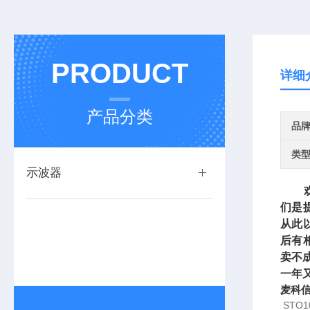
PRODUCT
详细
产品分类
品
类
示波器
欢迎
们是
从此
后有
卖不
一年
麦科信
STO