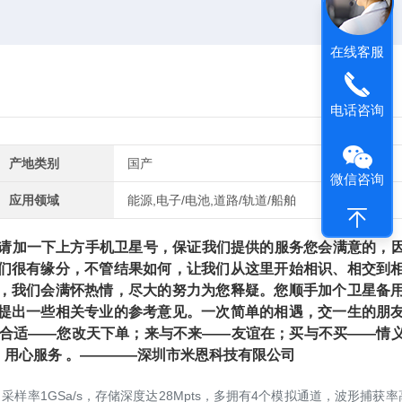
在线客服
电话咨询
产地类别
国产
微信咨询
应用领域
能源,电子/电池,道路/轨道/船舶
加一下上方手机卫星号，保证我们提供的服务您会满意的，
们很有缘分，不管结果如何，让我们从这里开始相识、相交到
，我们会满怀热情，尽大的努力为您释疑。您顺手加个卫星备
提出一些相关专业的参考意见。一次简单的相遇，交一生的朋
不合适——您改天下单；来与不来——友谊在；买与不买——情
用心服务 。————深圳市米恩科技有限公司
，采样率1GSa/s，存储深度达28Mpts，多拥有4个模拟通道，波形捕获率