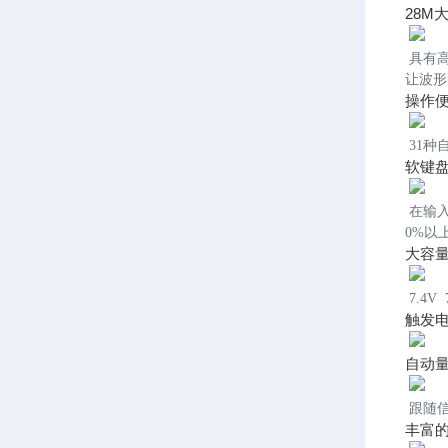
28M
具有
让波形
操作
31
软键
在输
0%以
大容
7.4V
触发
自动
跟随
丰富