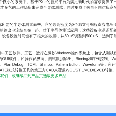
微小的系统中。基于PXIe的新兴平台为满足新时代的需求提供了
一个多才多艺的工作场所来完成半导体测试，同时集成了来自不同供应商
，随你所需的半导体测试而来。它的蕞
高
密度为8个独立可编程直流电压-6
高达4A的输出电流结合在一起。对于半导体测试应用，这些设备电源还配备
。设备设置时间也有了很大的改善，从50 uS调整到500 uS，达到了
专有软件--工艺软件。工艺，运行在微软Windows操作系统上，包含从测试
软件，如操作员界面、测试数据输出、Binning和序列控制、Waf
ebug、TCM、Shmoo、Pattern Editor、Waveform等，它
TE模式转换工具的第三方CAD来覆盖WGL/STIL/VCD/EVCD转换
给我们，或继续回到产品页选取更多产品.