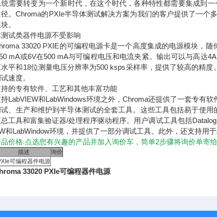
系统需要转变为一个新时代，在这个时代，各种特性都需要集成到一个
径。Chroma的PXIe半导体测试解决方案为我们的客户提供了
模块。
体测试类器件电源不受影响
hroma 33020 PXIE的可编程电源卡是一个高度集成的电源模块
250 mA或6V在500 mA与可编程电压和电流夹紧。输出可以与
水平和18位测量电压分辨率为500 ksps采样率，提供了较高的精度
测试速度。
支持的专有软件、工艺和其他丰富功能
持LabVIEW和LabWindows环境之外，Chroma还提供了一套
试、生产和维护到半导体测试的全套工具。这些工具包括易于使用的GUI
总工具和富集验证器/处理程序驱动程序。用户调试工具包括Datalog、Plan D
IEW和LabWindow环境，并提供了一部分调试工具。此外，还支持用于A
产品价格.点选您有兴趣的产品并加入询价车，简单2步骤将询价单寄
描述
询价
PXIe可编程器件电源
roma 33020 PXIe可编程器件电源