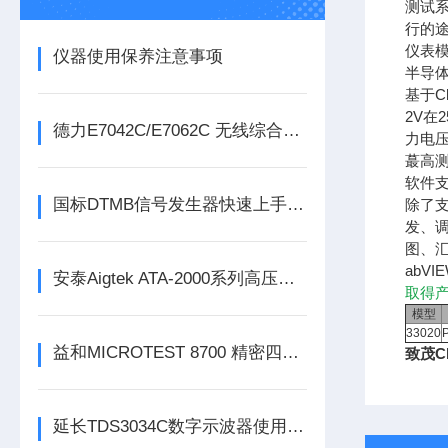
测试
行的途
仪表
仪器使用保养注意事项
半导
基于C
2V在
德力E7042C/E7062C 无线综合测试仪
力电压
蕞
高
软件
国标DTMB信号发生器快速上手：PN420/595/945三种帧头怎么选
除了支
发、调
图、汇
abV
安泰Aigtek ATA-2000系列高压放大器
取得
模型
33020
益和MICROTEST 8700 精密四线式线材测试仪
致茂Ch
延长TDS3034C数字示波器使用寿命的五大保养技巧