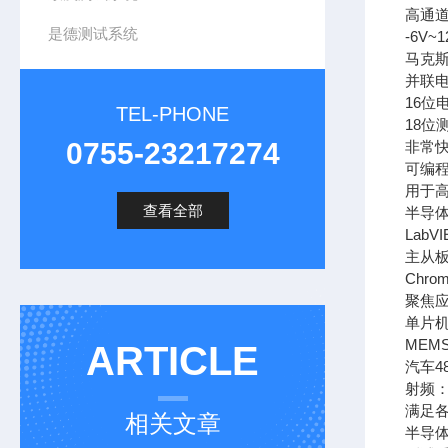
高通
是德测试系统
-6V
马克斯
并联
16位
TEL-PHONE
18位
0755-23217274
非常
可编
用于
查看全部
半导体
LabV
主从
Chr
聚焦
单片机
ME
ARTICLE
汽车4
射频：
满足
相关文章
半导