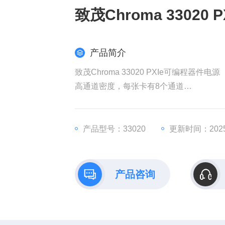
致茂Chroma 33020
产品简介
致茂Chroma 33020 PXIe可编程器件电源
高通道密度，每张卡有8个通道
-6V~12V独立可编程电压电平
马克斯。每通道250 mA（6V时500 mA）
并联电流帮派功能提供大。每张卡的4A输
产品型号：33020
更新时间：2025-
16位电压规划分辨率
18位测量精度可达0.01%。
非常快的稳定时间，以获得蕞佳吞吐量。
产品咨询