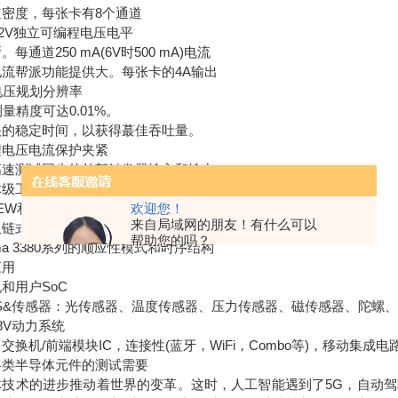
道密度，每张卡有8个通道
~12V独立可编程电压电平
。每通道250 mA(6V时500 mA)电流
电流帮派功能提供大。每张卡的4A输出
电压规划分辨率
测量精度可达0.01%。
快的稳定时间，以获得蕞
佳
吞吐量。
程电压电流保护夹紧
高速测试同步的外部触发器输入和输出
级工艺.PXIe软件
欢迎您！
IEW和LabWindows支持
来自局域网的朋友！有什么可以
板链式结构
帮助您的吗？
oma 3380系列的顺应性模式和时序结构
应用
和用户SoC
MS&传感器：光传感器、温度传感器、压力传感器、磁传感器、陀螺
8V动力系统
交换机/前端模块IC，连接性(蓝牙，WiFi，Combo等)，移动集成电
各类半导体元件的测试需要
体技术的进步推动着世界的变革。这时，人工智能遇到了5G，自动