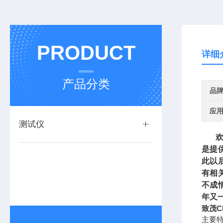
PRODUCT
详细
产品分类
品
应
测试仪
欢迎
是提
此以
有相
不成
年又
致茂C
主要