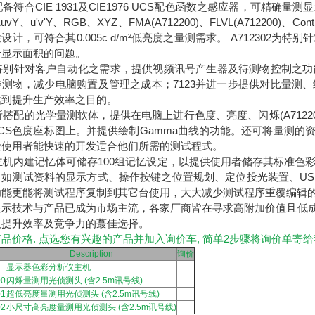
3配备符合CIE 1931及CIE1976 UCS配色函数之感应器，可
uvY、u'v'Y、RGB、XYZ、FMA(A712200)、FLVL(A712200)
设计，可符合其0.005c d/m²低亮度之量测需求。 A71230
于显示面积的问题。
23特别针对客户自动化之需求，提供视频讯号产生器及待测物控制之
待测物，减少电脑购置及管理之成本；7123并进一步提供对比量测
达到提升生产效率之目的。
3所搭配的光学量测软体，提供在电脑上进行色度、亮度、闪烁(A712200
 UCS色度座标图上。并提供绘制Gamma曲线的功能。还可将量测
让使用者能快速的开发适合他们所需的测试程式。
3主机内建记忆体可储存100组记忆设定，以提供使用者储存其标准色
如测试资料的显示方式、操作按键之位置规划、定位投光装置、USB
功能更能将测试程序复制到其它台使用，大大减少测试程序重覆编辑
示技术与产品已成为市场主流，各家厂商皆在寻求高附加价值且低成本的
及提升效率及竞争力的蕞
佳
选择。
品价格. 点选您有兴趣的产品并加入询价车, 简单2步骤将询价单寄给
Description
询价
显示器色彩分析仪主机
00
闪烁量测用光侦测头 (含2.5m讯号线)
01
超低亮度量测用光侦测头 (含2.5m讯号线)
02
小尺寸高亮度量测用光侦测头 (含2.5m讯号线)