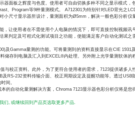
精确量测显示器面板之辉度与色度。使用者可自由切换多种不同之显示模式，包
、Contrast、Program等9种量测模式。 A712301为特别针对LED背光之L
2为特别针对小尺寸显示器所设计，量测面积为Ø5mm，解决一般色彩分析仪
功能，让使用者在不需使用个人电脑的情况下，即可直接控制视频讯
、结果判定及可程式化测试项目之功能，使能满足客户自动化测试之
)及Gamma量测的功能。可将量测到的资料直接显示在CIE 1931及C
的资料储存到电脑及汇入到EXCEL®内处理。另外附上光学量测软体的
彩值与校正资料。此外，为了更符合使用者的需求，7123提供诸多人
及RS-232资料传输介面、校正周期设定及提醒功能等。透过USB
的时间。
自动化量测解决方案，Chroma 7123显示器色彩分析仪将是您
我们, 或继续回到产品页选取更多产品.