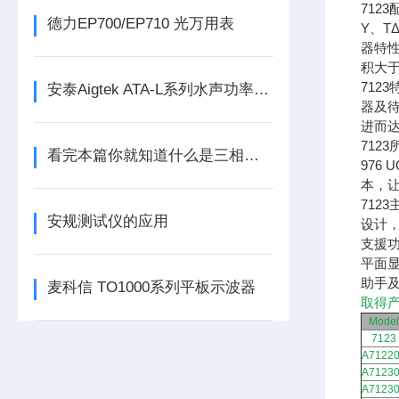
712
德力EP700/EP710 光万用表
Y、TΔ
器特性
积大
71
安泰Aigtek ATA-L系列水声功率放大器
器及
进而
712
看完本篇你就知道什么是三相功率分析仪了
976
本，
712
安规测试仪的应用
设计，
支援
平面显
助手
麦科信 TO1000系列平板示波器
取得产
Model
7123
A7122
A7123
A7123