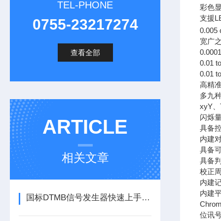
TEL-PHONE
彩色
支援L
0755-23217274
0.005
宽广之
0.0001
查看全部
0.01 t
0.01 t
高精
多九种
xyY、
闪烁量测
ARTICLE
具备
内建
具备
相关文章
具备
校正
内建记
内建平
国标DTMB信号发生器快速上手：PN420/595/945三种帧头怎么选
Chr
位讯