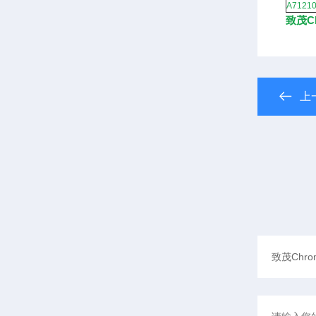
A7121
致茂C
上