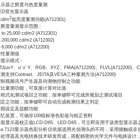
显示器之辉度与色度量测
ED背光显示器
2
 cd/m
低亮度量测功能(A712301)
辉度量测显示范围 :
 to 25,000 cd/m2 (A712301)
o 200,000 cd/m2 (A712302)
o 6,000 cd/m2 (A712200)
准性量测值
显示模式 :
TΔuvY、u' v' Y、RGB、XYZ、FMA(A712200)、FLVL(A712200)、Co
支持Contrast、JEITA及VESA三种量测方法(A712200)
控制视频讯号产生器及待测物控制之功能
对比量测功能，可直接计算对比值
可程式化测试项目之功能，按单键即可完成所规划之测试项目
判定之功能，按单键即可自动完成检测结果之判定
周期设定及提醒功能
忆装置，可储存100组标准色彩值与校正资料
面显示器校正值LCD-D65、LED-D65，可立即应用于该类型显示
oma 7123显示器色彩分析仪依据选用光侦测头的不同，采用接触
号处理器及光电转换技术研发而成，搭配精密的光学元件与电路设计