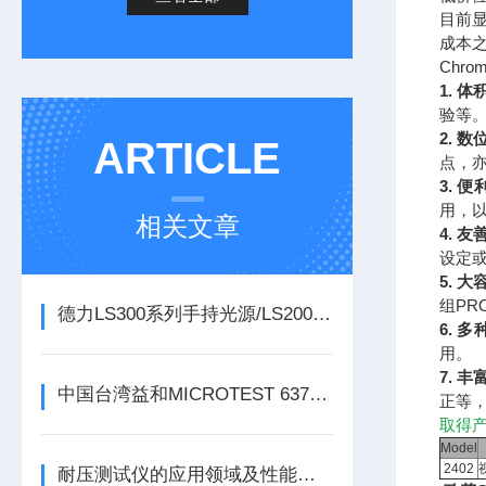
目前
成本
Chr
1. 
验等
2. 
ARTICLE
点，
3. 
用，
相关文章
4. 
设定
5. 
组PR
德力LS300系列手持光源/LS200系列迷你型光源
6. 
用。
7. 丰
中国台湾益和MICROTEST 6374 LCR测试仪
正等
取得产
Model
2402
耐压测试仪的应用领域及性能特点