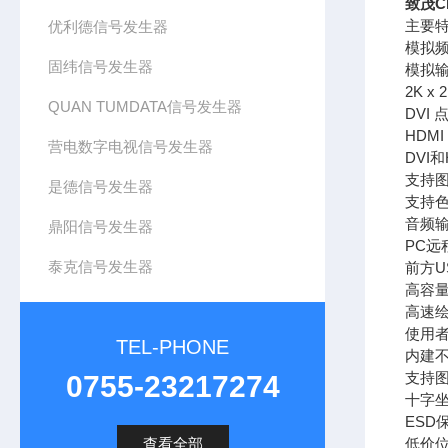
致茂C
主要
优利德信号发生器
模拟频
固纬信号发生器
模拟输
2K 
QUAN TUMDATA信号发生器
DVI 
HDMI 
营电数字电视信号发生器
DVI
支持图形
是德信号发生器
支持色彩空
音频输出
鼎阳信号发生器
PC远
泰克信号发生器
前方U
高容
高速
使用
TEL-PHONE
内建
支持
0755-23217274
十字
ESD
查看全部
低价