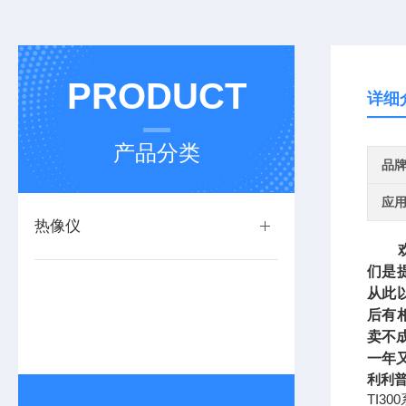
PRODUCT
详细
产品分类
品
应
热像仪
欢迎
们是
从此
后有
卖不
一年
利利普
TI3