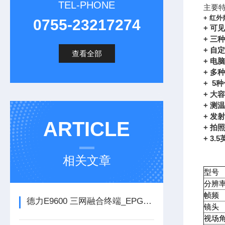
TEL-PHONE
主要
+
红外热
0755-23217274
+
可见
+
三种
+ 自
查看全部
+
电脑
+
多种
+ 5
+
大容
+
测温
+ 发射
ARTICLE
+
拍照
+ 3.
相关文章
型号
分辨
帧频
德力E9600 三网融合终端_EPG自动化测试系统V1.0
镜头
视场