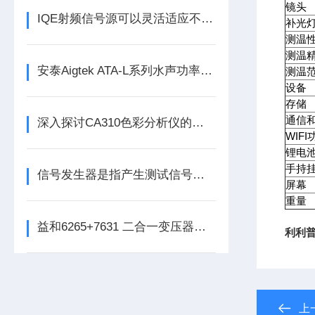
镜头
IQE射频信号源可以灵活适应不同的工作环境
补光
测温
测温
安泰Aigtek ATA-L系列水声功率放大器
测温
设备
存储
通信
深入探讨CA310色彩分析仪的技术优势
WIF
锂电
手持
信号发生器是指产生测试信号的仪器
屏幕
重量
益和6265+7631 二合一变压器综合测试系统
利利普
上